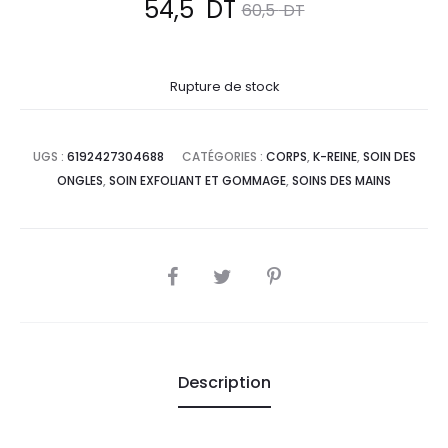
Le
Le
54,5
DT
60,5
DT
prix
prix
Rupture de stock
actuel
initial
est :
était :
UGS :
6192427304688
CATÉGORIES :
CORPS
,
K-REINE
,
SOIN DES
ONGLES
,
SOIN EXFOLIANT ET GOMMAGE
,
SOINS DES MAINS
54,5
60,5
DT.
DT.
SHARE
Description