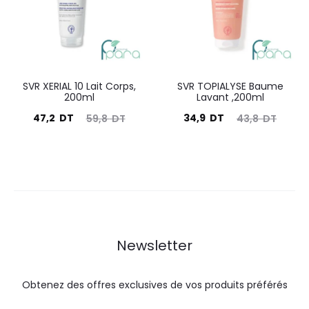
DT.
DT.
DT.
DT.
SVR XERIAL 10 Lait Corps,
SVR TOPIALYSE Baume
200ml
Lavant ,200ml
Le
Le
Le
Le
47,2
DT
34,9
DT
59,8
DT
43,8
DT
prix
prix
prix
prix
actuel
initial
actuel
initial
est :
était :
est :
était :
47,2
59,8
34,9
43,8
DT.
DT.
DT.
DT.
Newsletter
Obtenez des offres exclusives de vos produits préférés