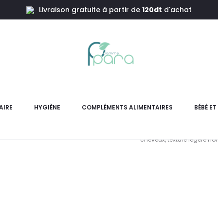
Livraison gratuite à partir de
120dt
d'achat
K-REINE L
AIRE
HYGIÈNE
COMPLÉMENTS ALIMENTAIRES
BÉBÉ E
K-REINE Lotion Hydratante 
cheveux, texture légère n
L
pri