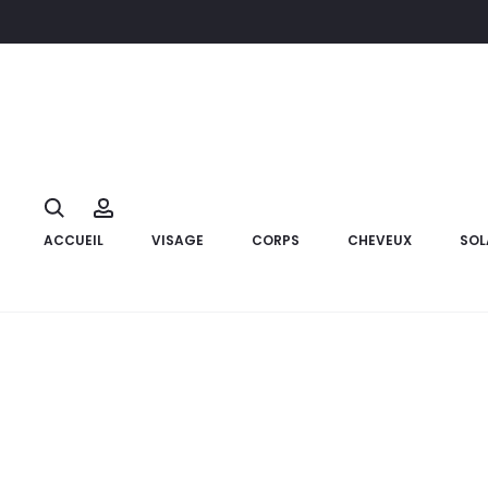
Accueil
Corps
K-REINE Lotion Hydratante Come Closer,200ml
10%
Search
Account
ACCUEIL
VISAGE
CORPS
CHEVEUX
SOL