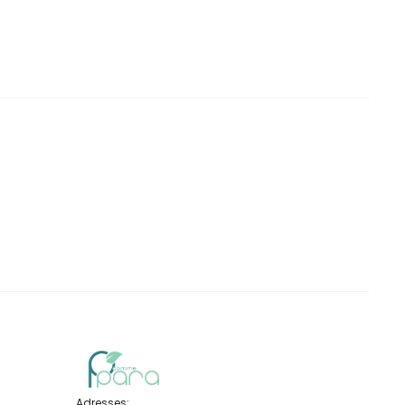
DT.
DT.
DT.
Adresses: