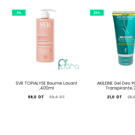
2%
25%
SVR TOPIALYSE Baume Lavant
AKILEINE Gel Deo P
,400ml
Transpirante,
Le
Le
Le
Le
58,0
DT
21,0
DT
59,4
DT
28,
prix
prix
prix
prix
actuel
initial
actuel
initial
est :
était :
est :
était :
58,0
59,4
21,0
28,0