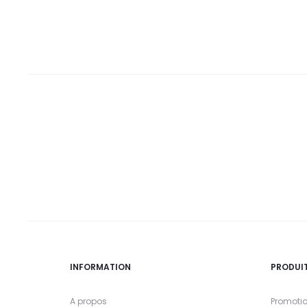
DT.
DT.
DT.
DT.
INFORMATION
PRODUI
A propos
Promoti