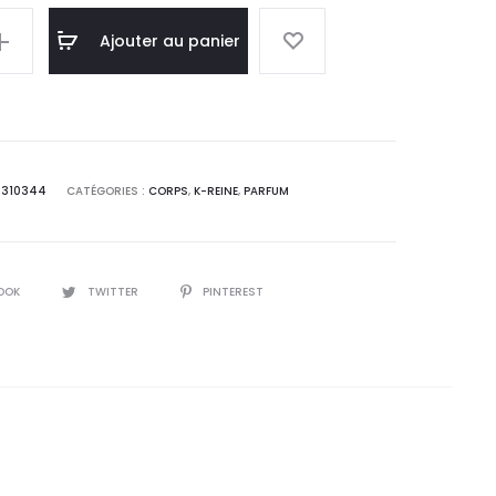
l
initial
Ajouter au panier
:
était :
0
133,3
.
DT.
7310344
CATÉGORIES :
CORPS
,
K-REINE
,
PARFUM
OOK
TWITTER
PINTEREST