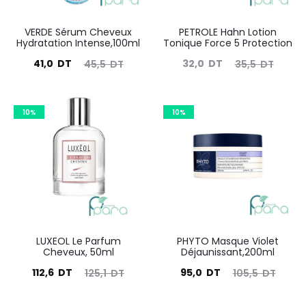
VERDE Sérum Cheveux
PETROLE Hahn Lotion
Hydratation Intense,100ml
Tonique Force 5 Protection
Le
Le
Le
Le
41,0
DT
32,0
DT
45,5
DT
35,5
DT
prix
prix
prix
prix
actuel
initial
actuel
initial
10%
10%
est :
était :
est :
était :
41,0
45,5
32,0
35,5
DT.
DT.
DT.
DT.
LUXEOL Le Parfum
PHYTO Masque Violet
Cheveux, 50ml
Déjaunissant,200ml
Le
Le
Le
Le
112,6
DT
95,0
DT
125,1
DT
105,5
DT
prix
prix
prix
prix