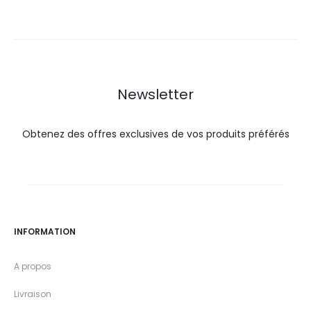
actuel
initial
actuel
initial
est :
était :
est :
était :
112,6
125,1
95,0
105,5
DT.
DT.
DT.
DT.
Newsletter
Obtenez des offres exclusives de vos produits préférés
INFORMATION
A propos
Livraison