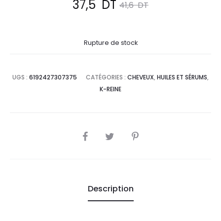
Le
Le
37,5
DT
41,6
DT
prix
prix
Rupture de stock
actuel
initial
est :
était :
UGS :
6192427307375
CATÉGORIES :
CHEVEUX
,
HUILES ET SÉRUMS
,
K-REINE
37,5
41,6
DT.
DT.
SHARE
Description