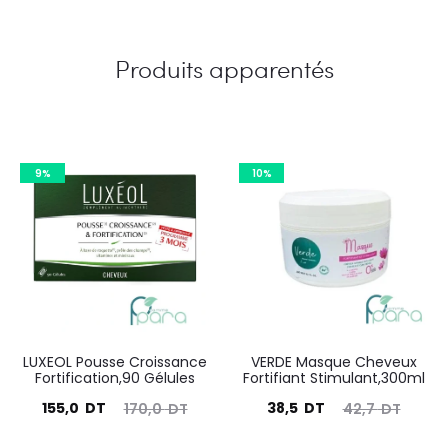
Produits apparentés
9%
10%
LUXEOL Pousse Croissance
VERDE Masque Cheveux
Fortification,90 Gélules
Fortifiant Stimulant,300ml
Le
Le
Le
Le
155,0
DT
38,5
DT
170,0
DT
42,7
DT
prix
prix
prix
prix