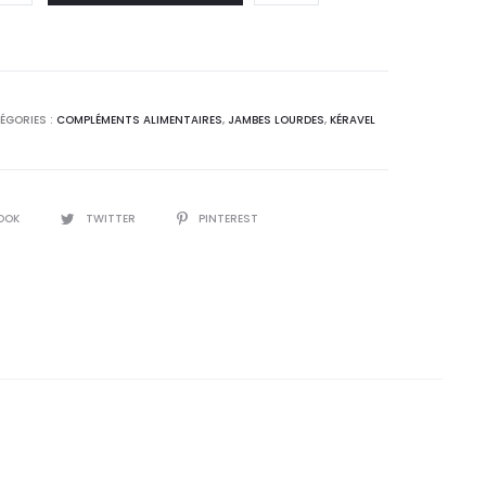
 :
était :
,0
18,8
T.
DT.
ÉGORIES :
COMPLÉMENTS ALIMENTAIRES
,
JAMBES LOURDES
,
KÉRAVEL
OOK
TWITTER
PINTEREST