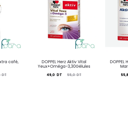
xtra café,
DOPPEL Herz Aktiv Vital
DOPPEL H
Yeux+Oméga-3,30Gélules
Mar
Le
Le
Le
49,0
DT
55,
0
DT
55,0
DT
prix
prix
prix
actuel
initial
actuel
i
est :
était :
est :
é
49,0
55,0
55,8
DT.
DT.
DT.