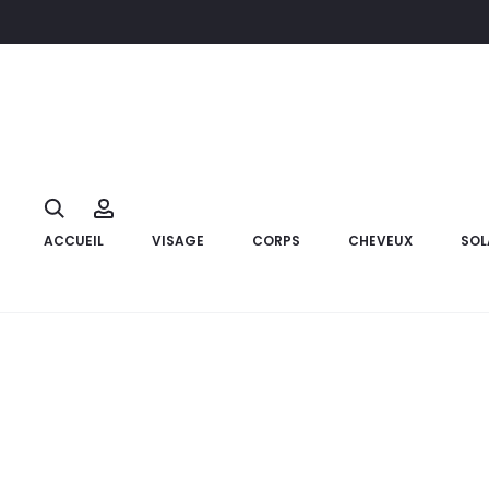
Accueil
Compléments alimentaires
KERAVEL Fortiveine ,30 G
10%
Search
Account
ACCUEIL
VISAGE
CORPS
CHEVEUX
SOL