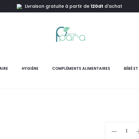
Livraison gratuite à partir de
120dt
d'achat
élules
KERAVEL 
AIRE
HYGIÈNE
COMPLÉMENTS ALIMENTAIRES
BÉBÉ E
KERAVEL Fortiveine 30 gélu
circulation. À base 
pr
actu
quantité
de