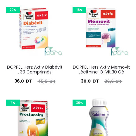
20%
18%
DOPPEL Herz Aktiv Diabévit
DOPPEL Herz Aktiv Memovit
, 30 Comprimés
Lécithine+B-Vit,30 Gé
Le
Le
Le
Le
36,0
DT
30,0
DT
45,0
DT
36,6
DT
prix
prix
prix
prix
actuel
initial
actuel
initial
4%
30%
est :
était :
est :
était :
36,0
45,0
30,0
36,6
DT.
DT.
DT.
DT.