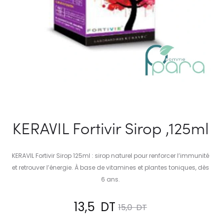
KERAVIL Fortivir Sirop ,125ml
KERAVIL Fortivir Sirop 125ml : sirop naturel pour renforcer l’immunité
et retrouver l’énergie. À base de vitamines et plantes toniques, dès
6 ans.
Le
Le
13,5
DT
15,0
DT