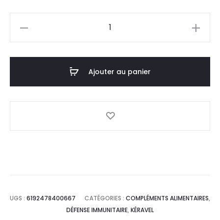
prix
prix
quantité
actuel
initial
de
KERAVIL
est :
était :
Fortivir
Ajouter au panier
13,5
15,0
Sirop
,125ml
DT.
DT.
UGS :
6192478400667
CATÉGORIES :
COMPLÉMENTS ALIMENTAIRES
,
DÉFENSE IMMUNITAIRE
,
KÉRAVEL