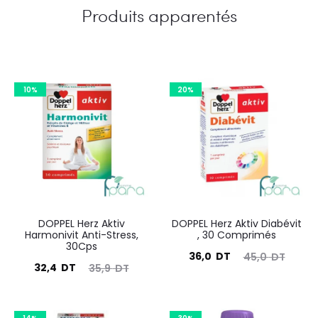
Produits apparentés
10%
20%
DOPPEL Herz Aktiv
DOPPEL Herz Aktiv Diabévit
Harmonivit Anti-Stress,
, 30 Comprimés
30Cps
Le
Le
36,0
DT
45,0
DT
Le
Le
32,4
DT
35,9
DT
prix
prix
prix
prix
actuel
initial
actuel
initial