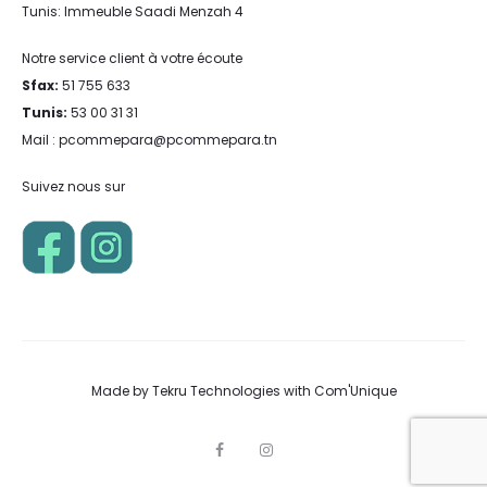
Tunis: Immeuble Saadi Menzah 4
Notre service client à votre écoute
Sfax:
51 755 633
Tunis:
53 00 31 31
Mail : pcommepara@pcommepara.tn
Suivez nous sur
Made by
Tekru Technologies
with
Com'Unique
F
I
a
n
c
s