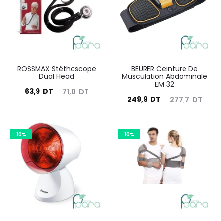
ROSSMAX Stéthoscope
BEURER Ceinture De
Dual Head
Musculation Abdominale
EM 32
Le
Le
63,9
DT
71,0
DT
Le
Le
249,9
DT
277,7
DT
prix
prix
prix
prix
actuel
initial
actuel
initial
est :
était :
10%
10%
est :
était :
63,9
71,0
249,9
277,7
DT.
DT.
DT.
DT.