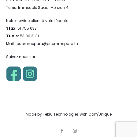
Tunis: Immeuble Saadi Menzah 4
Notre service client à votre écoute
Sfax:
51 755 633
Tunis:
53 00 31 31
Mail : pcommepara@pcommepara.tn
Suivez nous sur
Made by
Tekru Technologies
with
Com'Unique
F
I
a
n