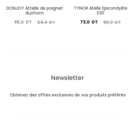
DONJOY Attelle de poignet
TYNOR Atelle Epicondylite
duoform
E30
Le
Le
Le
Le
58,0
DT
73,0
DT
64,4
DT
88,0
DT
prix
prix
prix
prix
actuel
initial
actuel
initial
est :
était :
est :
était :
58,0
64,4
73,0
88,0
DT.
DT.
DT.
DT.
Newsletter
Obtenez des offres exclusives de vos produits préférés