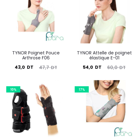
TYNOR Poignet Pouce
TYNOR Attelle de poignet
Arthrose F06
élastique E-01
Le
Le
Le
Le
43,0
DT
54,0
DT
47,7
DT
60,0
DT
prix
prix
prix
prix
actuel
initial
actuel
initial
10%
17%
est :
était :
est :
était :
43,0
47,7
54,0
60,0
DT.
DT.
DT.
DT.