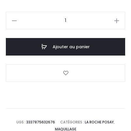
prix
prix
quantité
actuel
initial
de
LA
est :
était :
ROCHE
Ajouter au panier
90,9
101,0
POSAY
Toleriane
DT.
DT.
Mascara
UGS :
3337875632676
CATÉGORIES :
LA ROCHE POSAY
,
MAQUILLAGE