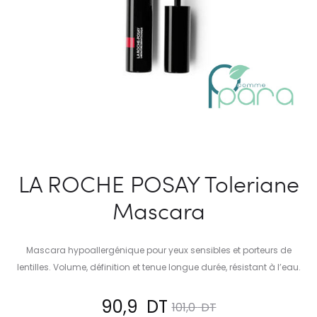
LA ROCHE POSAY Toleriane
Mascara
Mascara hypoallergénique pour yeux sensibles et porteurs de
lentilles. Volume, définition et tenue longue durée, résistant à l’eau.
Le
Le
90,9
DT
101,0
DT