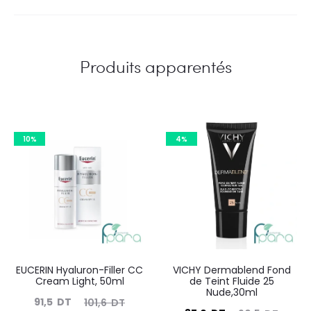
Produits apparentés
10%
4%
EUCERIN Hyaluron-Filler CC
VICHY Dermablend Fond
Cream Light, 50ml
de Teint Fluide 25
Nude,30ml
Le
Le
91,5
DT
101,6
DT