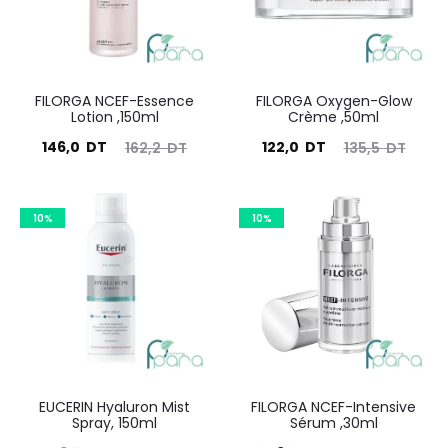
FILORGA NCEF-Essence
FILORGA Oxygen-Glow
Lotion ,150ml
Crème ,50ml
Le
Le
Le
Le
146,0
DT
122,0
DT
162,2
DT
135,5
DT
prix
prix
prix
prix
actuel
initial
actuel
initial
10%
10%
est :
était :
est :
était :
146,0
162,2
122,0
135,5
DT.
DT.
DT.
DT.
EUCERIN Hyaluron Mist
FILORGA NCEF-Intensive
Spray, 150ml
Sérum ,30ml