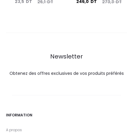
Le
Le
Le
Le
23,5
DT
246,0
DT
26,1
DT
273,3
DT
prix
prix
prix
prix
actuel
initial
actuel
initial
est :
était :
est :
était :
23,5
26,1
246,0
273,3
DT.
DT.
DT.
DT.
Newsletter
Obtenez des offres exclusives de vos produits préférés
INFORMATION
A propos