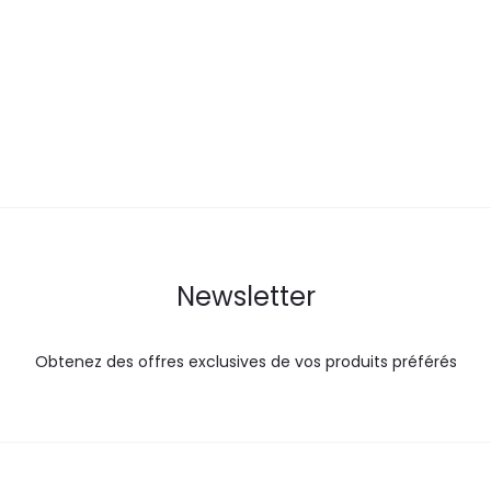
actuel
initial
actuel
i
est :
était :
est :
é
54,0
65,8
36,9
DT.
DT.
DT.
Newsletter
Obtenez des offres exclusives de vos produits préférés