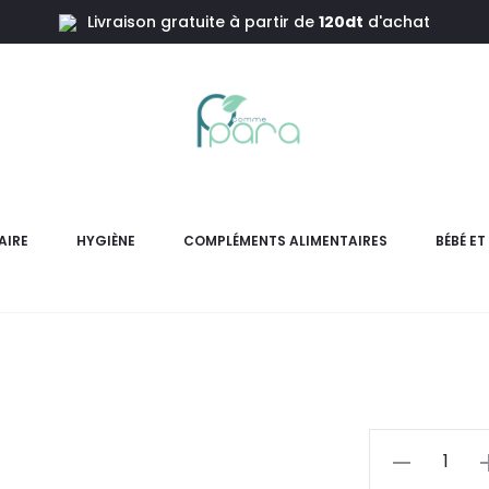
Livraison gratuite à partir de
120dt
d'achat
0 Gélules
LACTIBIAN
AIRE
HYGIÈNE
COMPLÉMENTS ALIMENTAIRES
BÉBÉ E
LACTIBIANE Référence est un
conçu pour soutenir
L
pri
actue
quantité
de