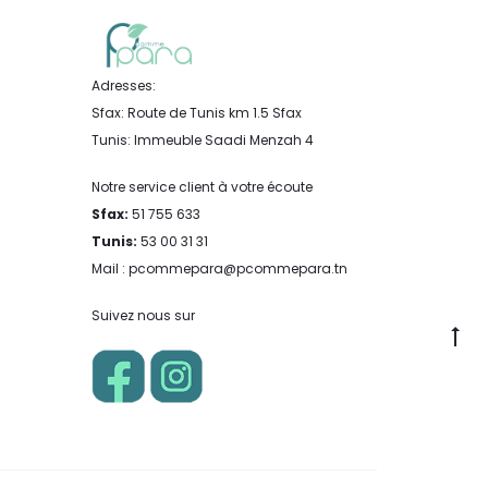
Adresses:
Sfax: Route de Tunis km 1.5 Sfax
Tunis: Immeuble Saadi Menzah 4
Notre service client à votre écoute
Sfax:
51 755 633
Tunis:
53 00 31 31
Mail : pcommepara@pcommepara.tn
Suivez nous sur
Go
to
to