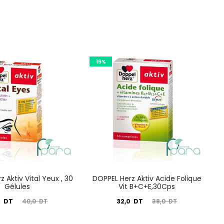
16%
 Aktiv Vital Yeux , 30
DOPPEL Herz Aktiv Acide Folique
Gélules
Vit B+C+E,30Cps
Le
Le
Le
9
DT
32,0
DT
40,0
DT
38,0
DT
prix
prix
prix