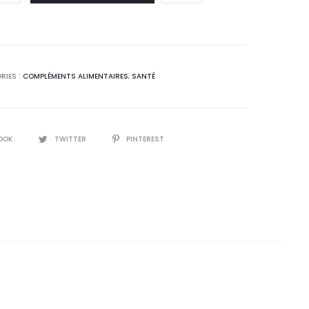
 :
était :
0
38,8
T.
DT.
RIES :
COMPLÉMENTS ALIMENTAIRES
,
SANTÈ
OOK
TWITTER
PINTEREST