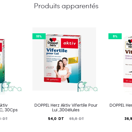
Produits apparentés
18%
8%
ktiv
DOPPEL Herz Aktiv Vifertile Pour
DOPPEL Herz
 C, 30Cps
Lui ,30Gélules
Le
Le
Le
54,0
DT
36,
3
DT
65,8
DT
prix
prix
prix