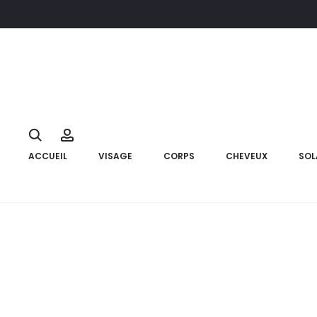
Accueil
Compléments alimentaires
LACTIBIANE Référence ,1
10%
Search
Account
ACCUEIL
VISAGE
CORPS
CHEVEUX
SOL