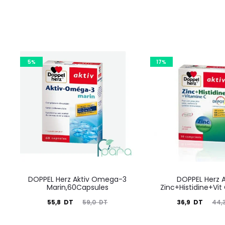
5%
17%
DOPPEL Herz Aktiv Omega-3
DOPPEL Herz A
Marin,60Capsules
Zinc+Histidine+Vit
Le
Le
Le
Le
55,8
DT
36,9
DT
59,0
DT
44,
prix
prix
prix
prix