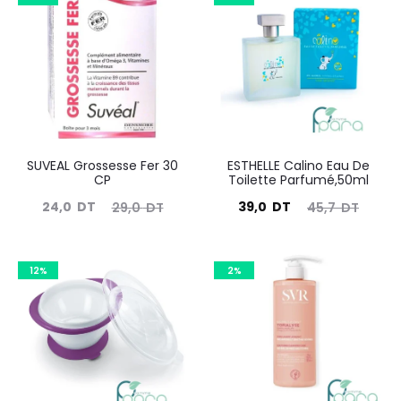
SUVEAL Grossesse Fer 30
ESTHELLE Calino Eau De
CP
Toilette Parfumé,50ml
Le
Le
Le
Le
24,0
DT
39,0
DT
29,0
DT
45,7
DT
prix
prix
prix
prix
actuel
initial
actuel
initial
12%
2%
est :
était :
est :
était :
24,0
29,0
39,0
45,7
DT.
DT.
DT.
DT.