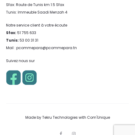
Sfax: Route de Tunis km 1.5 Sfax
Tunis: Immeuble Saadi Menzah 4
Notre service client à votre écoute
Sfax:
51 755 633
Tunis:
53 00 31 31
Mail : pcommepara@pcommepara.tn
Suivez nous sur
Made by
Tekru Technologies
with
Com'Unique
F
I