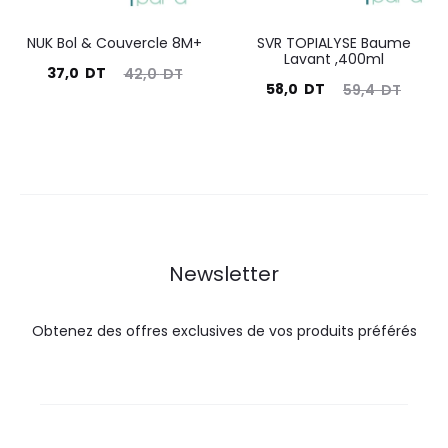
NUK Bol & Couvercle 8M+
SVR TOPIALYSE Baume
Lavant ,400ml
Le
Le
37,0
DT
42,0
DT
Le
Le
58,0
DT
59,4
DT
prix
prix
prix
prix
actuel
initial
actuel
initial
est :
était :
est :
était :
37,0
42,0
58,0
59,4
DT.
DT.
DT.
DT.
Newsletter
Obtenez des offres exclusives de vos produits préférés