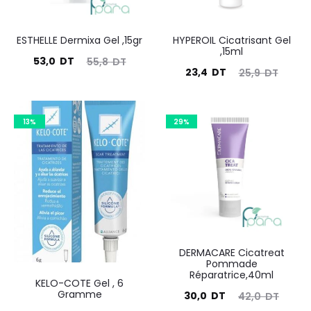
ESTHELLE Dermixa Gel ,15gr
HYPEROIL Cicatrisant Gel
,15ml
Le
Le
53,0
DT
55,8
DT
Le
Le
23,4
DT
25,9
DT
prix
prix
prix
prix
actuel
initial
actuel
initial
est :
était :
13%
29%
est :
était :
53,0
55,8
23,4
25,9
DT.
DT.
DT.
DT.
DERMACARE Cicatreat
Pommade
Réparatrice,40ml
KELO-COTE Gel , 6
Gramme
Le
Le
30,0
DT
42,0
DT