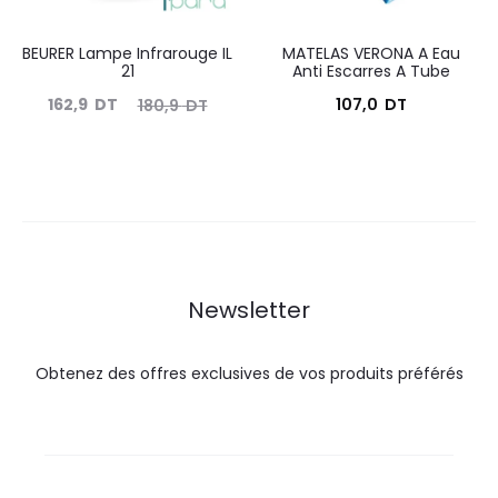
BEURER Lampe Infrarouge IL
MATELAS VERONA A Eau
21
Anti Escarres A Tube
Le
Le
162,9
DT
107,0
DT
180,9
DT
prix
prix
actuel
initial
est :
était :
162,9
180,9
DT.
DT.
Newsletter
Obtenez des offres exclusives de vos produits préférés