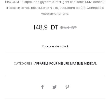
LinX CGM – Capteur de glycémie intelligent et discret. Suivi continu,
alertes en temps réel, autonomie 15 jours, sans piqûre. Connecté à
votre smartphone.
Le
Le
148,9
DT
165,4
DT
prix
prix
Rupture de stock
actuel
initial
est :
était :
CATÉGORIES :
APPAREILS POUR MESURE
,
MATÉRIEL MÉDICAL
148,9
165,4
DT.
DT.
SHARE