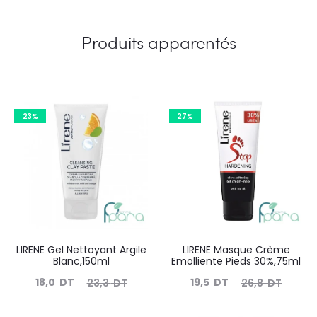
Produits apparentés
23%
27%
LIRENE Gel Nettoyant Argile
LIRENE Masque Crème
Blanc,150ml
Emolliente Pieds 30%,75ml
Le
Le
Le
Le
18,0
DT
19,5
DT
23,3
DT
26,8
DT
prix
prix
prix
prix