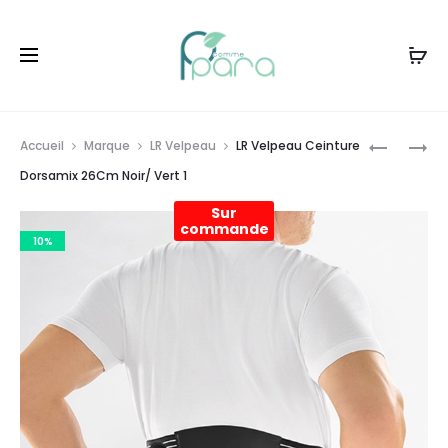
Livraison gratuite à partir de
120dt
d'achat
Prod
CLARENI
LACABIN
Accueil
Marque
LR Velpeau
LR Velpeau Ceinture
HYDRAEF
DARK
navig
Dorsamix 26Cm Noir/ Vert 1
MOUSSE
SPOTS
Sur
NET
CORREC
commande
10%
HYDRATA
10AMPS
X2ML