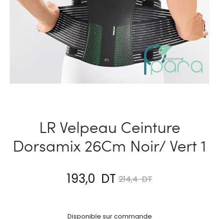
LR Velpeau Ceinture
Dorsamix 26Cm Noir/ Vert 1
Le
Le
193,0
DT
214,4
DT
prix
prix
Disponible sur commande