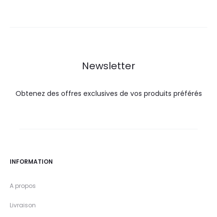
actuel
initial
actuel
initial
est :
était :
est :
était :
86,0
95,5
81,0
88,0
DT.
DT.
DT.
DT.
Newsletter
Obtenez des offres exclusives de vos produits préférés
INFORMATION
A propos
Livraison