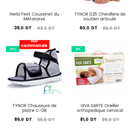
Herbi Feet Coussinet du
TYNOR D25 Chevillere de
Métatarse
soutien articule
Le
Le
Le
Le
39,0
DT
60,0
DT
43,3
DT
66,6
DT
prix
prix
prix
prix
Sur
actuel
initial
actuel
initial
commande
10%
8%
est :
était :
est :
était :
39,0
43,3
60,0
66,6
DT.
DT.
DT.
DT.
TYNOR Chaussure de
VIVA SANTE Oreiller
platre C-08
orthopedique cervical
Le
Le
Le
Le
86,0
DT
81,0
DT
95,5
DT
88,0
DT
prix
prix
prix
prix