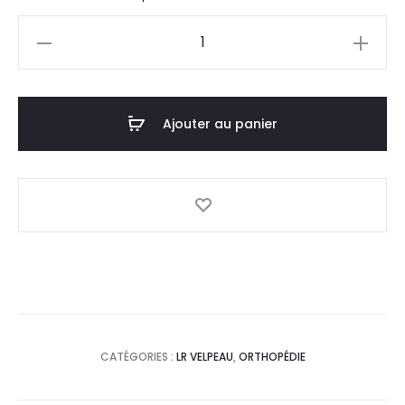
actuel
initial
quantité
est :
était :
de
LR
193,0
214,4
Velpeau
Ajouter au panier
Ceinture
DT.
DT.
Dorsamix
26Cm
Noir/
Vert
1
CATÉGORIES :
LR VELPEAU
,
ORTHOPÉDIE