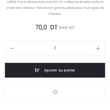
LUXÉOL Cire Coiffante Antichute 50 ml : coiffe, fixe et lutte contre la
chute des cheveux. Texture non grasse, idéale pour tous types de
cheveux.
Le
Le
70,0
DT
84,0
DT
prix
prix
quantité
actuel
initial
de
LUXEOL
est :
était :
Cire
Ajouter au panier
70,0
84,0
Coiffante
Antichute
DT.
DT.
,50ml