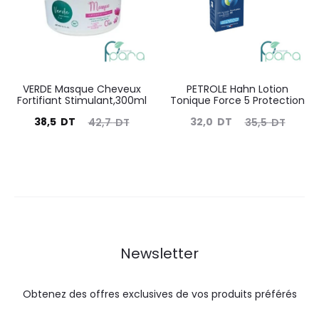
DT.
DT.
VERDE Masque Cheveux
PETROLE Hahn Lotion
Fortifiant Stimulant,300ml
Tonique Force 5 Protection
Le
Le
Le
Le
38,5
DT
32,0
DT
42,7
DT
35,5
DT
prix
prix
prix
prix
actuel
initial
actuel
initial
est :
était :
est :
était :
38,5
42,7
32,0
35,5
DT.
DT.
DT.
DT.
Newsletter
Obtenez des offres exclusives de vos produits préférés