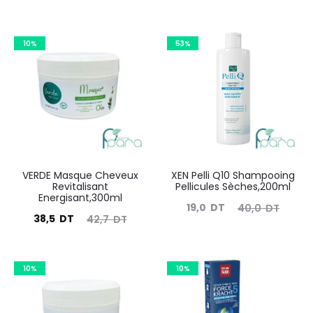
10%
53%
VERDE Masque Cheveux
XEN Pelli Q10 Shampooing
Revitalisant
Pellicules Sèches,200ml
Energisant,300ml
Le
Le
19,0
DT
40,0
DT
Le
Le
38,5
DT
42,7
DT
prix
prix
prix
prix
actuel
initial
actuel
initial
est :
était :
10%
10%
est :
était :
19,0
40,0
38,5
42,7
DT.
DT.