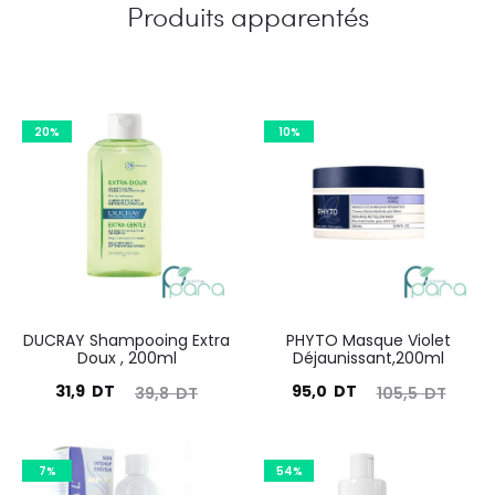
Produits apparentés
20%
10%
DUCRAY Shampooing Extra
PHYTO Masque Violet
Doux , 200ml
Déjaunissant,200ml
Le
Le
Le
Le
31,9
DT
95,0
DT
39,8
DT
105,5
DT
prix
prix
prix
prix
actuel
initial
actuel
initial
7%
54%
est :
était :
est :
était :