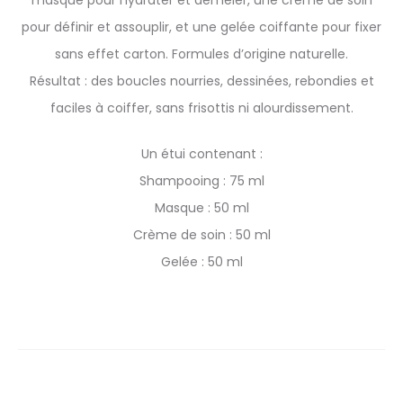
masque pour hydrater et démêler, une crème de soin
pour définir et assouplir, et une gelée coiffante pour fixer
sans effet carton. Formules d’origine naturelle.
Résultat : des boucles nourries, dessinées, rebondies et
faciles à coiffer, sans frisottis ni alourdissement.
Un étui contenant :
Shampooing : 75 ml
Masque : 50 ml
Crème de soin : 50 ml
Gelée : 50 ml