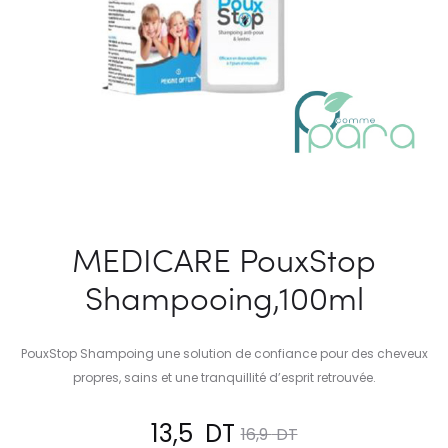
MEDICARE PouxStop
Shampooing,100ml
PouxStop Shampoing une solution de confiance pour des cheveux
propres, sains et une tranquillité d’esprit retrouvée.
Le
Le
13,5
DT
16,9
DT