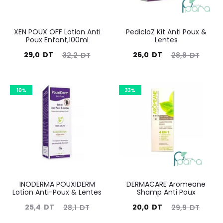
XEN POUX OFF Lotion Anti
PedicloZ Kit Anti Poux &
Poux Enfant,100ml
Lentes
Le
Le
Le
Le
29,0
DT
26,0
DT
32,2
DT
28,8
DT
prix
prix
prix
prix
actuel
initial
actuel
initial
10%
33%
est :
était :
est :
était :
29,0
32,2
26,0
28,8
DT.
DT.
DT.
DT.
INODERMA POUXIDERM
DERMACARE Aromeane
Lotion Anti-Poux & Lentes
Shamp Anti Poux
Le
Le
Le
Le
25,4
DT
20,0
DT
28,1
DT
29,9
DT
prix
prix
prix
prix