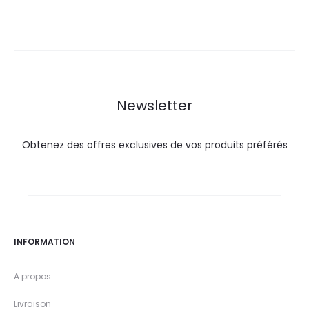
actuel
initial
actuel
initial
est :
était :
est :
était :
25,4
28,1
20,0
29,9
DT.
DT.
DT.
DT.
Newsletter
Obtenez des offres exclusives de vos produits préférés
INFORMATION
A propos
Livraison