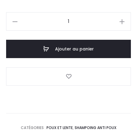
prix
prix
quantité
actuel
initial
de
MEDICARE
est :
était :
PouxStop
Ajouter au panier
13,5
16,9
Shampooing,100ml
DT.
DT.
CATÉGORIES :
POUX ET LENTE
,
SHAMPOING ANTI POUX