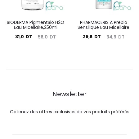
BIODERMA PigmentBio H2O
PHARMACERIS A Prebio
Eau Micellaire,250ml
Sensilique Eau Micellaire
Le
Le
Le
Le
31,0
DT
29,5
DT
58,0
DT
34,9
DT
prix
prix
prix
prix
actuel
initial
actuel
initial
est :
était :
est :
était :
31,0
58,0
29,5
34,9
DT.
DT.
DT.
DT.
Newsletter
Obtenez des offres exclusives de vos produits préférés