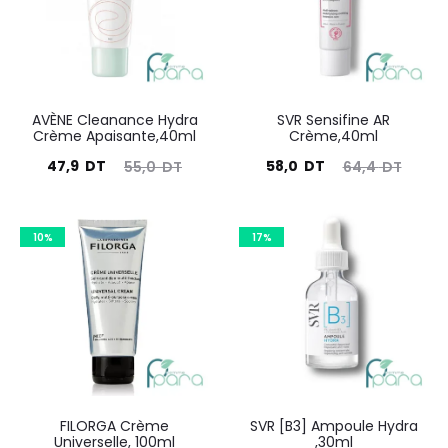
AVÈNE Cleanance Hydra
SVR Sensifine AR
Crème Apaisante,40ml
Crème,40ml
Le
Le
Le
Le
47,9
DT
58,0
DT
55,0
DT
64,4
DT
prix
prix
prix
prix
actuel
initial
actuel
initial
10%
17%
est :
était :
est :
était :
47,9
55,0
58,0
64,4
DT.
DT.
DT.
DT.
FILORGA Crème
SVR [B3] Ampoule Hydra
Universelle, 100ml
,30ml