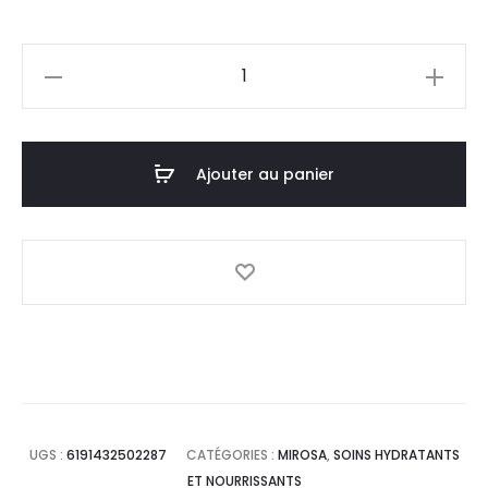
quantité
de
MIROSA
Psoriastop
Ajouter au panier
Gel
,30ml
UGS :
6191432502287
CATÉGORIES :
MIROSA
,
SOINS HYDRATANTS
ET NOURRISSANTS