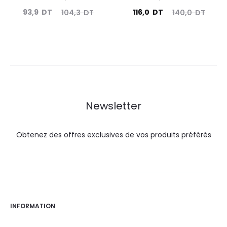
Le
Le
Le
Le
93,9
DT
116,0
DT
104,3
DT
140,0
DT
prix
prix
prix
prix
actuel
initial
actuel
initial
est :
était :
est :
était :
93,9
104,3
116,0
140,0
DT.
DT.
DT.
DT.
Newsletter
Obtenez des offres exclusives de vos produits préférés
INFORMATION