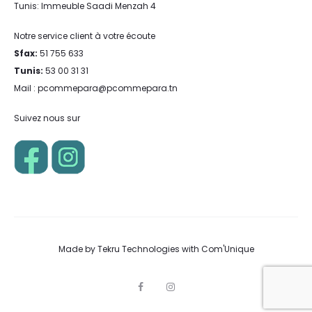
Tunis: Immeuble Saadi Menzah 4
Notre service client à votre écoute
Sfax:
51 755 633
Tunis:
53 00 31 31
Mail : pcommepara@pcommepara.tn
Suivez nous sur
Made by
Tekru Technologies
with
Com'Unique
F
I
a
n
c
s