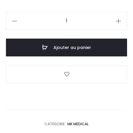
prix
prix
quantité
actuel
initial
de
MK
est :
était :
Ceinture
Ajouter au panier
58,0
60,0
Après
Accouchement
DT.
DT.
Taille
5
XXL
CATÉGORIE :
MK MEDICAL