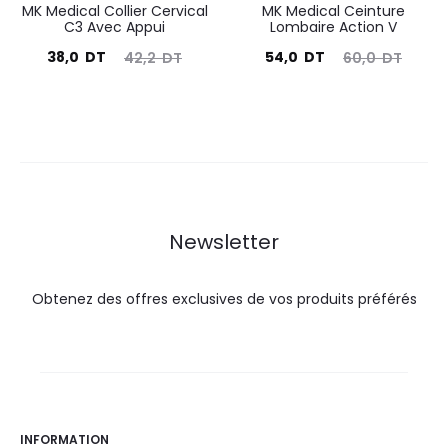
MK Medical Collier Cervical
MK Medical Ceinture
C3 Avec Appui
Lombaire Action V
Le
Le
Le
Le
38,0
DT
54,0
DT
42,2
DT
60,0
DT
prix
prix
prix
prix
actuel
initial
actuel
initial
est :
était :
est :
était :
38,0
42,2
54,0
60,0
DT.
DT.
DT.
DT.
Newsletter
Obtenez des offres exclusives de vos produits préférés
INFORMATION