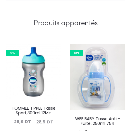
Produits apparentés
9%
10%
TOMMEE TIPPEE Tasse
Sport,300ml 12M+
WEE BABY Tasse Anti -
Le
Le
25,8
DT
28,5
DT
Fuite, 250ml 754
prix
prix