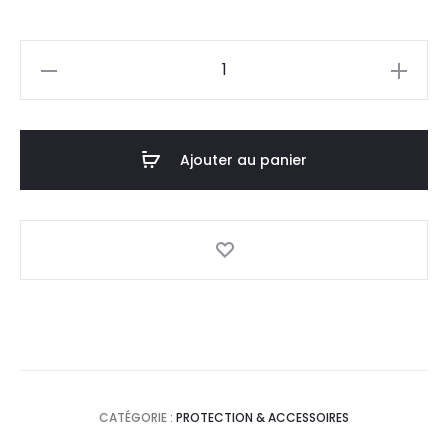
prix
prix
quantité
actuel
initial
de
MK
est :
était :
Ceinture
Ajouter au panier
15,0
18,3
Ombilicale
Bébé
DT.
DT.
Taille
S
CATÉGORIE :
PROTECTION & ACCESSOIRES