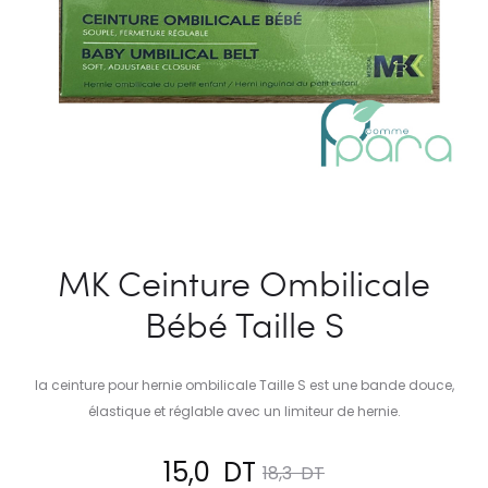
MK Ceinture Ombilicale
Bébé Taille S
la ceinture pour hernie ombilicale Taille S est une bande douce,
élastique et réglable avec un limiteur de hernie.
Le
Le
15,0
DT
18,3
DT