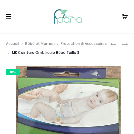
Livraison gratuite à partir de
120dt
d'achat
Prod
SVR
PENTAB
Accueil
Bébé et Maman
Protection & Accessoires
TROUSSE
,30
navig
MK Ceinture Ombilicale Bébé Taille S
COLLAGE
COMPRIM
BIOTIC+M
18%
[AMPB+E