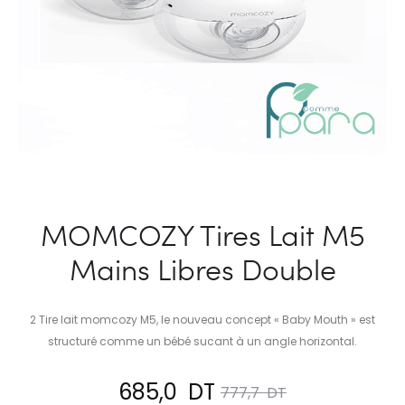
MOMCOZY Tires Lait M5
Mains Libres Double
2 Tire lait momcozy M5, le nouveau concept « Baby Mouth » est
structuré comme un bébé sucant à un angle horizontal.
Le
Le
685,0
DT
777,7
DT