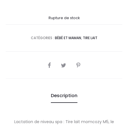
prix
prix
Rupture de stock
actuel
initial
est :
était :
CATÉGORIES :
BÉBÉ ET MAMAN
,
TIRE LAIT
685,0
777,7
DT.
DT.
SHARE
Description
Lactation de niveau spa : Tire lait momcozy M5, le