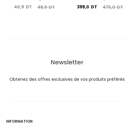
Le
Le
Le
Le
40,9
DT
399,0
DT
48,9
DT
475,0
DT
prix
prix
prix
prix
actuel
initial
actuel
initial
est :
était :
est :
était :
40,9
48,9
399,0
475,0
DT.
DT.
DT.
DT.
Newsletter
Obtenez des offres exclusives de vos produits préférés
INFORMATION