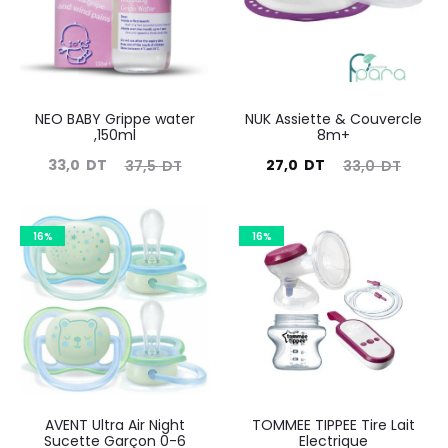
NEO BABY Grippe water
NUK Assiette & Couvercle
,150ml
8m+
Le
Le
Le
Le
33,0
DT
27,0
DT
37,5
DT
33,0
DT
prix
prix
prix
prix
actuel
initial
actuel
initial
16%
16%
est :
était :
est :
était :
33,0
37,5
27,0
33,0
DT.
DT.
DT.
DT.
AVENT Ultra Air Night
TOMMEE TIPPEE Tire Lait
Sucette Garçon 0-6
Electrique