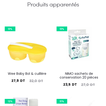
Produits apparentés
13%
13%
Wee Baby Bol & cuillère
NIMO sachets de
conservation 20 pièces
Le
Le
27,9
DT
32,0
DT
Le
Le
23,5
DT
27,0
DT
prix
prix
prix
prix
actuel
initial
actuel
initial
est :
était :
12%
31%
est :
était :