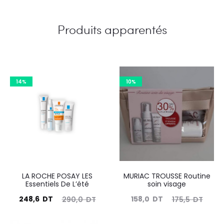
Produits apparentés
14%
10%
LA ROCHE POSAY LES
MURIAC TROUSSE Routine
Essentiels De L’été
soin visage
Le
Le
Le
Le
248,6
DT
158,0
DT
290,0
DT
175,5
DT
prix
prix
prix
prix