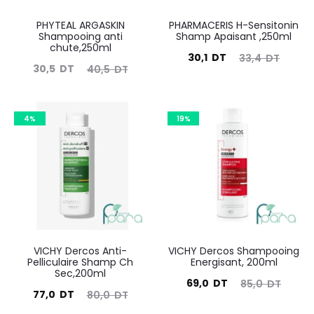
PHYTEAL ARGASKIN
PHARMACERIS H-Sensitonin
Shampooing anti
Shamp Apaisant ,250ml
chute,250ml
Le
Le
30,1
DT
33,4
DT
Le
Le
30,5
DT
40,5
DT
prix
prix
prix
prix
actuel
initial
actuel
initial
est :
était :
4%
19%
est :
était :
30,1
33,4
30,5
40,5
DT.
DT.
DT.
DT.
VICHY Dercos Anti-
VICHY Dercos Shampooing
Pelliculaire Shamp Ch
Energisant, 200ml
Sec,200ml
Le
Le
69,0
DT
85,0
DT
Le
Le
77,0
DT
80,0
DT
prix
prix