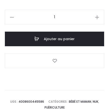
prix
prix
quantité
actuel
initial
de
NUK
est :
était :
Tétine
Ajouter au panier
23,0
28,0
Lot
2
DT.
DT.
Perfect
Match
0M+
UGS :
4008600445586
CATÉGORIES :
BÉBÉ ET MAMAN
,
NUK
,
PUÉRICULTURE