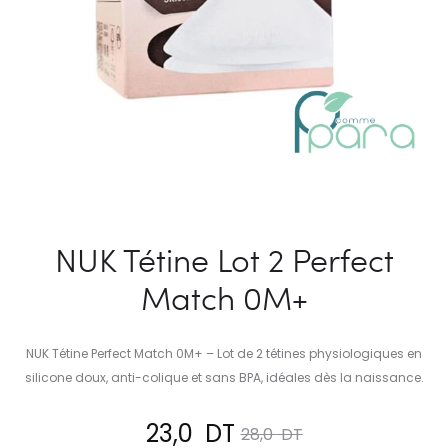
NUK Tétine Lot 2 Perfect
Match 0M+
NUK Tétine Perfect Match 0M+ – Lot de 2 tétines physiologiques en
silicone doux, anti-colique et sans BPA, idéales dès la naissance.
Le
Le
23,0
DT
28,0
DT