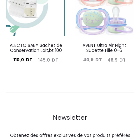
23,5
27,0
59,5
76,0
DT.
DT.
DT.
DT.
ALECTO BABY Sachet de
AVENT Ultra Air Night
Conservation Lait,bt 100
Sucette Fille 0-6
Le
Le
Le
Le
110,0
DT
40,9
DT
145,0
DT
48,9
DT
prix
prix
prix
prix
actuel
initial
actuel
initial
est :
était :
est :
était :
110,0
145,0
40,9
48,9
DT.
DT.
DT.
DT.
Newsletter
Obtenez des offres exclusives de vos produits préférés