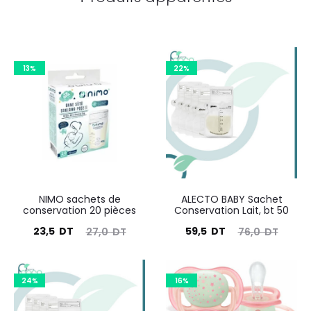
13%
22%
NIMO sachets de
ALECTO BABY Sachet
conservation 20 pièces
Conservation Lait, bt 50
Le
Le
Le
Le
23,5
DT
59,5
DT
27,0
DT
76,0
DT
prix
prix
prix
prix
actuel
initial
actuel
initial
24%
16%
est :
était :
est :
était :