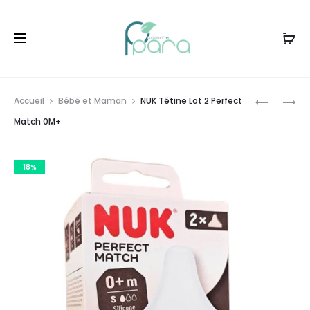
Livraison gratuite à partir de
120dt
d'achat
Prod
NUK
NUK
Accueil
Bébé et Maman
NUK Tétine Lot 2 Perfect
SUCETTE
TÉTINE
navig
Match 0M+
SIGNATU
LOT
18-
2
18%
36
PERFECT
MOIS
MATCH
6M+