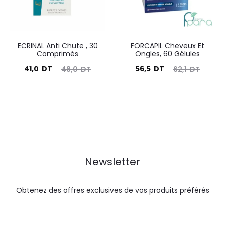
ECRINAL Anti Chute , 30
FORCAPIL Cheveux Et
Comprimés
Ongles, 60 Gélules
Le
Le
Le
Le
41,0
DT
56,5
DT
48,0
DT
62,1
DT
prix
prix
prix
prix
actuel
initial
actuel
initial
est :
était :
est :
était :
41,0
48,0
56,5
62,1
DT.
DT.
DT.
DT.
Newsletter
Obtenez des offres exclusives de vos produits préférés