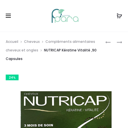
Livraison gratuite à partir de
120dt
d'achat
Prod
NUTRICA
NUTRICA
Accueil
Cheveux
Compléments alimentaires
KÉRATINE
SHAMPO
navig
cheveux et ongles
NUTRICAP Kératine Vitalité ,90
VITALITÉ
CHEVEU
Capsules
,30
NORMAL,
CAPSULE
24%