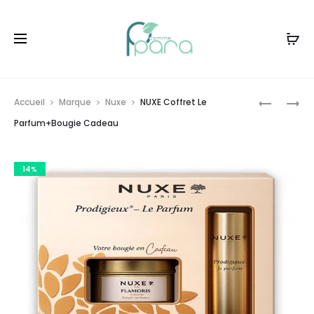
Livraison gratuite à partir de
120dt
d'achat
Prod
NUXE
NUXE
Accueil
Marque
Nuxe
NUXE Coffret Le
COFFRET
HAIR
navig
Parfum+Bougie Cadeau
LE
PRODIGI
PARFUM
TROUSSE
14%
FLORAL+
LE
CADEAU
MASQUE