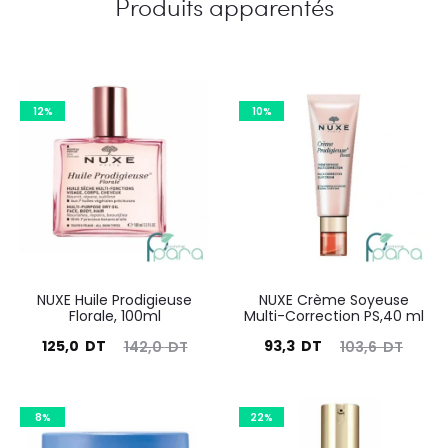
Produits apparentés
12%
10%
NUXE Huile Prodigieuse
NUXE Crème Soyeuse
Florale, 100ml
Multi-Correction PS,40 ml
Le
Le
Le
Le
125,0
DT
93,3
DT
142,0
DT
103,6
DT
prix
prix
prix
prix
actuel
initial
actuel
initial
8%
22%
est :
était :
est :
était :