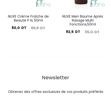
NUXE Crème Fraîche de
NUXE Men Baume Après
Beauté P N, 50ml
Rasage Multi
Fonctions,50ml
Le
Le
80,0
DT
88,8
DT
Le
Le
92,5
DT
115,0
DT
prix
prix
prix
prix
actuel
initial
actuel
initial
est :
était :
est :
était :
80,0
88,8
92,5
115,0
DT.
DT.
DT.
DT.
Newsletter
Obtenez des offres exclusives de vos produits préférés