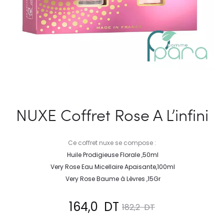
NUXE Coffret Rose A L’infini
Ce coffret nuxe se compose :
Huile Prodigieuse Florale ,50ml
Very Rose Eau Micellaire Apaisante,100ml
Very Rose Baume à Lèvres ,15Gr
Le
Le
164,0
DT
182,2
DT