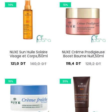
14%
10%
NUXE Sun Huile Solaire
NUXE Crème Prodigieuse
Visage et Corps,150ml
Boost Baume Nuit,50ml
Le
Le
Le
Le
121,0
DT
115,4
DT
140,0
DT
128,2
DT
prix
prix
prix
prix
actuel
initial
actuel
initial
10%
20%
est :
était :
est :
était :
121,0
140,0
115,4
128,2
DT.
DT.
DT.
DT.