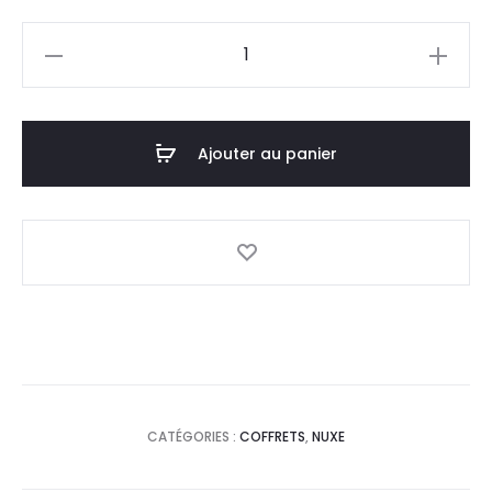
prix
prix
quantité
actuel
initial
de
NUXE
est :
était :
Coffret
Ajouter au panier
164,0
182,2
Rose
A
DT.
DT.
L'infini
CATÉGORIES :
COFFRETS
,
NUXE