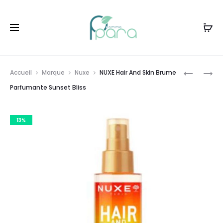
Livraison gratuite à partir de
120dt
d'achat
Prod
NUXE
NUXE
Accueil
Marque
Nuxe
NUXE Hair And Skin Brume
HAIR
HAIR
navig
Parfumante Sunset Bliss
AND
AND
SKIN
SKIN
13%
BRUME
BRUME
PARFUMA
PARFUMA
SENSUAL
HAPPY
ERA
IN
PINK