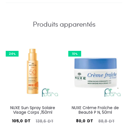
Produits apparentés
24%
10%
NUXE Sun Spray Solaire
NUXE Crème Fraîche de
Visage Corps ,150ml
Beauté P N, 50ml
Le
Le
Le
Le
105,0
DT
80,0
DT
138,6
DT
88,8
DT