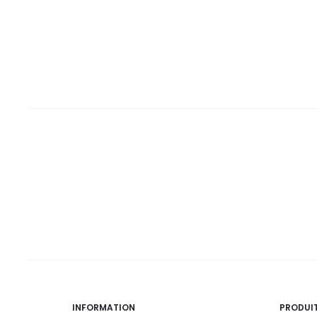
est :
était :
est :
était :
32,2
41,1
40,5
48,9
DT.
DT.
DT.
DT.
INFORMATION
PRODUI