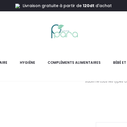
Livraison gratuite à partir de
120dt
d'achat
lpant,30ml
NUXE Hair
Hydr
AIRE
HYGIÈNE
COMPLÉMENTS ALIMENTAIRES
BÉBÉ E
NUXE Hair Prodigieuse® L
sublime tous les types d
L
pri