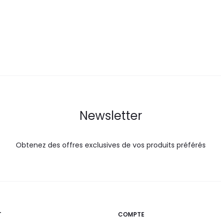
est :
était :
est :
é
32,0
35,5
25,0
DT.
DT.
DT.
Newsletter
Obtenez des offres exclusives de vos produits préférés
T
COMPTE