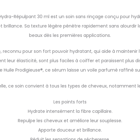
ydra-Répulpant 30 ml est un soin sans rinçage conçu pour hydrate
 brillance. Sa texture légère pénètre rapidement sans alourdir 
beaux dès les premières applications.
 reconnu pour son fort pouvoir hydratant, qui aide à maintenir l’
 leur élasticité, sont plus faciles à coiffer et paraissent plus 
Huile Prodigieuse®, ce sérum laisse un voile parfumé raffiné sur
lle, ce soin convient à tous les types de cheveux, notamment le
Les points forts
Hydrate intensément la fibre capillaire.
Repulpe les cheveux et améliore leur souplesse.
Apporte douceur et brillance.
Réduit les sensations de sécheresse.