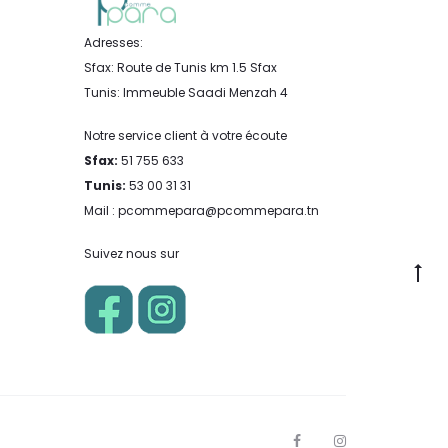
Adresses:
Sfax: Route de Tunis km 1.5 Sfax
Tunis: Immeuble Saadi Menzah 4
Notre service client à votre écoute
Sfax:
51 755 633
Tunis:
53 00 31 31
Mail : pcommepara@pcommepara.tn
Suivez nous sur
Go
to
to
F
I