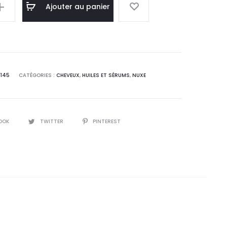
l
initial
Ajouter au panier
:
était :
0
135,5
.
DT.
145
CATÉGORIES :
CHEVEUX
,
HUILES ET SÉRUMS
,
NUXE
ml
OOK
TWITTER
PINTEREST