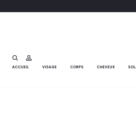
Accueil
Cheveux
NUXE Hair Prodigieuse Le Sérum Hydra Répu
10%
Search
Account
ACCUEIL
VISAGE
CORPS
CHEVEUX
SOL