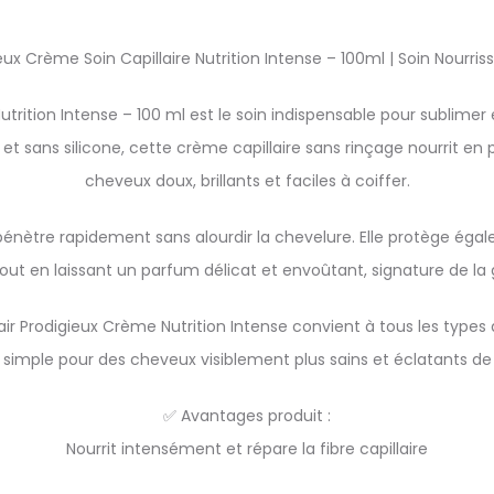
eux Crème Soin Capillaire Nutrition Intense – 100ml | Soin Nourri
utrition Intense – 100 ml est le soin indispensable pour sublime
 sans silicone, cette crème capillaire sans rinçage nourrit en pr
cheveux doux, brillants et faciles à coiffer.
pénètre rapidement sans alourdir la chevelure. Elle protège égal
 tout en laissant un parfum délicat et envoûtant, signature de l
Hair Prodigieux Crème Nutrition Intense convient à tous les type
simple pour des cheveux visiblement plus sains et éclatants de v
✅ Avantages produit :
Nourrit intensément et répare la fibre capillaire