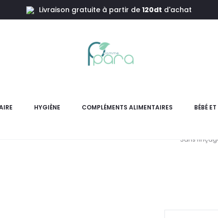
Livraison gratuite à partir de
120dt
d'achat
ion,100ml
NUXE Hai
N
AIRE
HYGIÈNE
COMPLÉMENTS ALIMENTAIRES
BÉBÉ E
Crème capillaire NUXE Hair
Sans rinçage,
L
pri