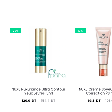
22%
10%
NUXE Nuxuriance Ultra Contour
NUXE Crème Soyeu
Yeux Lèvres,15ml
Correction PS,
Le
Le
Le
Le
120,0
DT
93,3
DT
154,4
DT
103
prix
prix
prix
prix