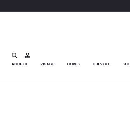
Accueil
Marque
Nuxe
NUXE Hair Prodigieux La Crème Nutrit
7%
Search
Account
ACCUEIL
VISAGE
CORPS
CHEVEUX
SOL