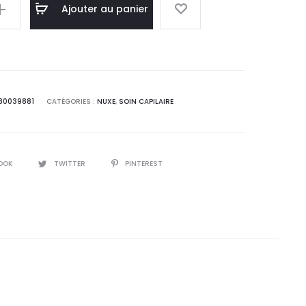
l
initial
Ajouter au panier
:
était :
0
95,0
.
DT.
80039881
CATÉGORIES :
NUXE
,
SOIN CAPILAIRE
ml
OOK
TWITTER
PINTEREST