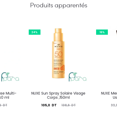
Produits apparentés
24%
16%
se Multi-
NUXE Sun Spray Solaire Visage
NUXE Me
40 ml
Corps ,150ml
Us
Le
Le
Le
105,0
DT
33,
,6
DT
138,6
DT
prix
prix
prix