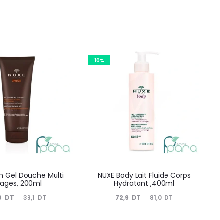
10%
n Gel Douche Multi
NUXE Body Lait Fluide Corps
ages, 200ml
Hydratant ,400ml
Le
Le
Le
0
DT
72,9
DT
39,1
DT
81,0
DT
prix
prix
prix