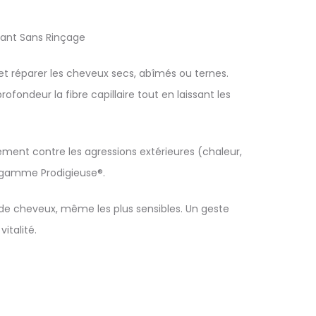
ssant Sans Rinçage
r et réparer les cheveux secs, abîmés ou ternes.
ofondeur la fibre capillaire tout en laissant les
ement contre les agressions extérieures (chaleur,
a gamme Prodigieuse®.
s de cheveux, même les plus sensibles. Un geste
italité.