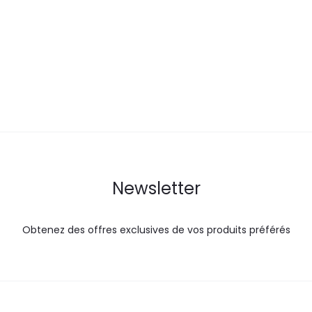
actuel
initial
actuel
i
est :
était :
est :
é
105,0
138,6
33,0
DT.
DT.
DT.
Newsletter
Obtenez des offres exclusives de vos produits préférés