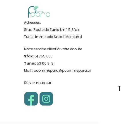
Adresses:
Sfax: Route de Tunis km 1.5 Sfax
Tunis: Immeuble Saadi Menzah 4
Notre service client à votre écoute
Sfax:
51 755 633
Tunis:
53 00 31 31
Mail : pcommepara@pcommepara.tn
Suivez nous sur
Go
to
to