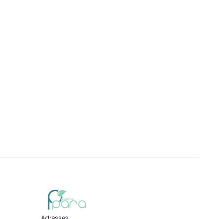
DT.
DT.
DT.
Adresses: