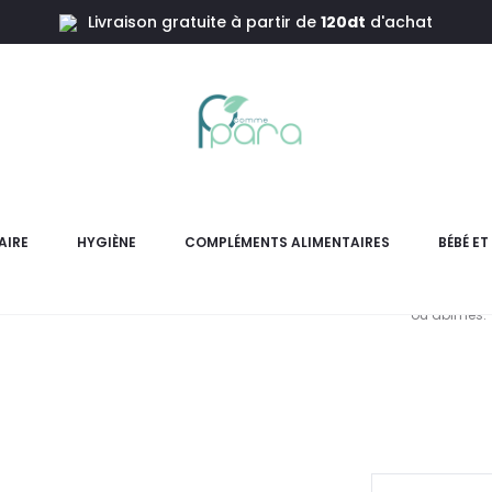
Livraison gratuite à partir de
120dt
d'achat
ire Le Baume
NUXE Ha
Cap
AIRE
HYGIÈNE
COMPLÉMENTS ALIMENTAIRES
BÉBÉ E
Masque capillaire NUXE Pro
ou abîmés. 
L
pri