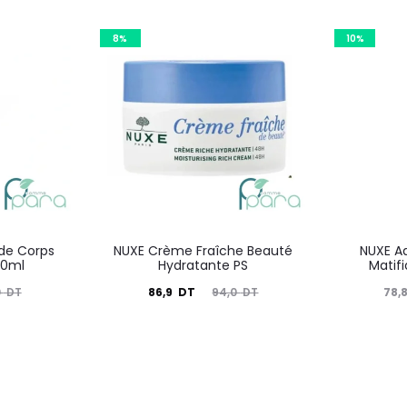
8%
10%
ide Corps
NUXE Crème Fraîche Beauté
NUXE A
00ml
Hydratante PS
Matif
Le
Le
Le
86,9
DT
78,
0
DT
94,0
DT
prix
prix
prix
actuel
initial
actuel
i
est :
était :
est :
é
86,9
94,0
78,8