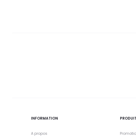
DT.
DT.
DT.
DT.
INFORMATION
PRODUI
A propos
Promoti