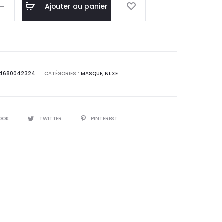
l
initial
Ajouter au panier
:
était :
0
133,3
.
DT.
4680042324
CATÉGORIES :
MASQUE
,
NUXE
OOK
TWITTER
PINTEREST