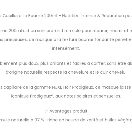
e Capillaire Le Baume 200ml – Nutrition Intense & Réparation p
me 200ml est un soin profond formulé pour réparer, nourrir et re
ales précieuses, ce masque à la texture baume fondante pénètre a
intensément.
iblement plus doux, plus brillants et faciles à coiffer, sans être a
d’origine naturelle respecte la chevelure et le cuir chevelu.
 capillaire de la gamme NUXE Hair Prodigieux, ce masque lais
iconique Prodigieux®, aux notes solaires et sensuelles.
✅ Avantages produit
mule naturelle à 97 % : riche en beurre de karité et huiles végéta