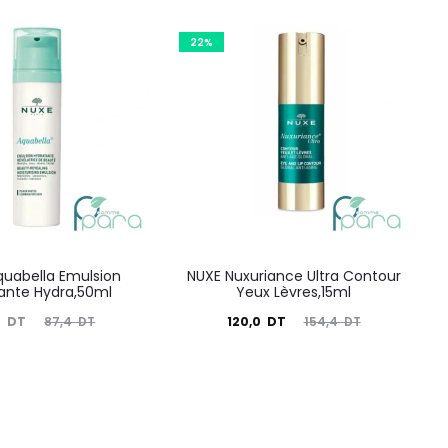
22%
quabella Emulsion
NUXE Nuxuriance Ultra Contour
iante Hydra,50ml
Yeux Lèvres,15ml
Le
Le
Le
8
DT
120,0
DT
87,4
DT
154,4
DT
prix
prix
prix
nitial
actuel
initial
tait :
est :
était :
87,4
120,0
154,4