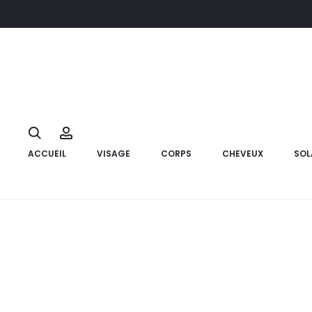
Accueil
Marque
Nuxe
NUXE Hair Prodigieux Masque Capilla
0%
Search
Account
ACCUEIL
VISAGE
CORPS
CHEVEUX
SOL