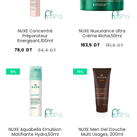
NUXE Concentré
NUXE Nuxuriance Ultra
Préparateur
Crème Riche,50ml
Energisant,100ml
Le
Le
163,5
DT
181,6
DT
Le
Le
76,0
DT
84,4
DT
prix
prix
prix
prix
actuel
initial
actuel
initial
est :
était :
10%
16%
est :
était :
163,5
181,6
76,0
84,4
DT.
DT.
DT.
DT.
NUXE Aquabella Emulsion
NUXE Men Gel Douche
Matifiante Hydra,50ml
Multi Usages, 200ml