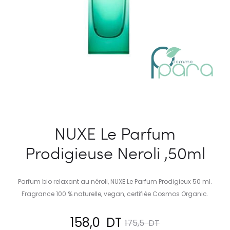
NUXE Le Parfum
Prodigieuse Neroli ,50ml
Parfum bio relaxant au néroli, NUXE Le Parfum Prodigieux 50 ml.
Fragrance 100 % naturelle, vegan, certifiée Cosmos Organic.
Le
Le
158,0
DT
175,5
DT