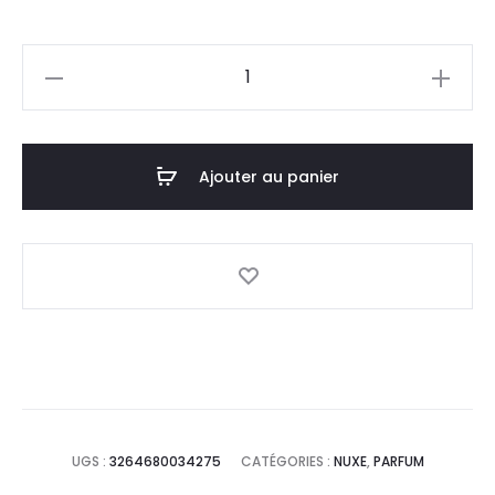
prix
prix
quantité
actuel
initial
de
NUXE
est :
était :
Le
Ajouter au panier
158,0
175,5
Parfum
Prodigieuse
DT.
DT.
Neroli
,50ml
UGS :
3264680034275
CATÉGORIES :
NUXE
,
PARFUM