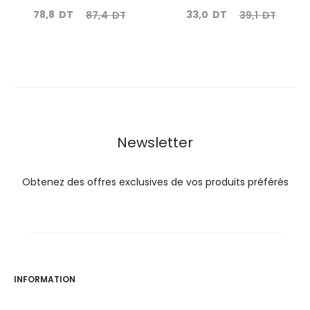
Le
Le
Le
Le
78,8
DT
33,0
DT
87,4
DT
39,1
DT
prix
prix
prix
prix
actuel
initial
actuel
initial
est :
était :
est :
était :
78,8
87,4
33,0
39,1
DT.
DT.
DT.
DT.
Newsletter
Obtenez des offres exclusives de vos produits préférés
INFORMATION