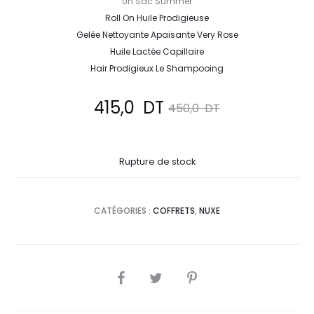
Un Sac Summer
Roll On Huile Prodigieuse
Gelée Nettoyante Apaisante Very Rose
Huile Lactée Capillaire
Hair Prodigieux Le Shampooing
Le
Le
415,0
DT
450,0
DT
prix
prix
Rupture de stock
actuel
initial
est :
était :
CATÉGORIES :
COFFRETS
,
NUXE
415,0
450,0
DT.
DT.
SHARE