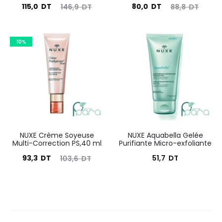
Le
Le
Le
Le
115,0
DT
80,0
DT
146,9
DT
88,8
DT
prix
prix
prix
prix
actuel
initial
actuel
initial
10%
est :
était :
est :
était :
115,0
146,9
80,0
88,8
DT.
DT.
DT.
DT.
NUXE Crème Soyeuse
NUXE Aquabella Gelée
Multi-Correction PS,40 ml
Purifiante Micro-exfoliante
Le
Le
93,3
DT
51,7
DT
103,6
DT
prix
prix
actuel
initial
est :
était :
93,3
103,6