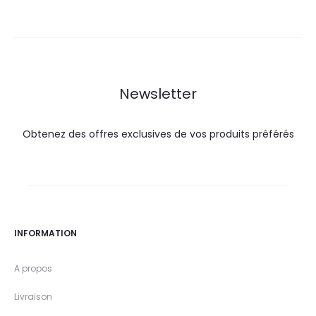
actuel
initial
est :
était :
est :
était :
25,0
27,7
31,0
36,0
DT.
DT.
DT.
DT.
Newsletter
Obtenez des offres exclusives de vos produits préférés
INFORMATION
A propos
Livraison