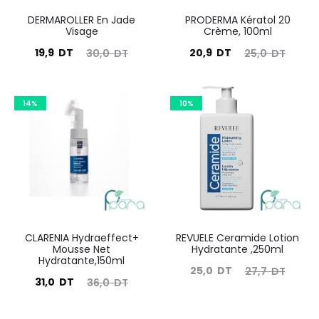
DERMAROLLER En Jade
PRODERMA Kératol 20
Visage
Crème, 100ml
Le
Le
Le
Le
19,9
DT
20,9
DT
30,0
DT
25,0
DT
prix
prix
prix
prix
actuel
initial
actuel
initial
14%
10%
est :
était :
est :
était :
19,9
30,0
20,9
25,0
DT.
DT.
DT.
DT.
CLARENIA Hydraeffect+
REVUELE Ceramide Lotion
Mousse Net
Hydratante ,250ml
Hydratante,150ml
Le
Le
25,0
DT
27,7
DT
Le
Le
31,0
DT
36,0
DT
prix
prix
prix
prix
actuel
initial