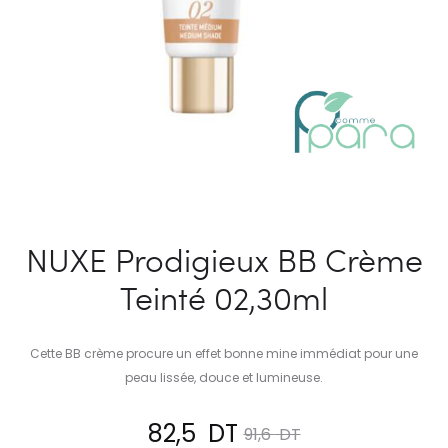
NUXE Prodigieux BB Crème
Teinté 02,30ml
Cette BB crème procure un effet bonne mine immédiat pour une
peau lissée, douce et lumineuse.
Le
Le
82,5
DT
91,6
DT