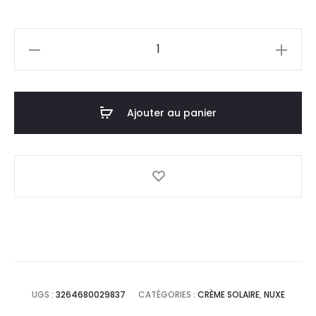
prix
prix
quantité
actuel
initial
de
NUXE
est :
était :
Prodigieux
Ajouter au panier
82,5
91,6
BB
Crème
DT.
DT.
Teinté
02,30ml
UGS :
3264680029837
CATÉGORIES :
CRÈME SOLAIRE
,
NUXE