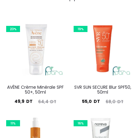
23%
19%
AVÈNE Crème Minérale SPF
SVR SUN SECURE Blur SPF50,
50+, 50ml
50ml
Le
Le
Le
Le
49,9
DT
55,0
DT
64,4
DT
68,0
DT
prix
prix
prix
prix
actuel
initial
actuel
initial
11%
16%
est :
était :
est :
était :