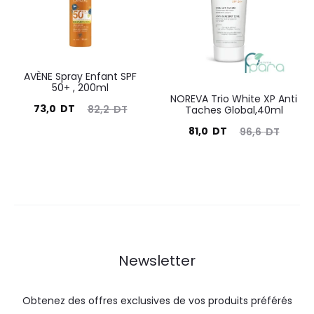
49,9
64,4
55,0
68,0
DT.
DT.
DT.
DT.
AVÈNE Spray Enfant SPF
50+ , 200ml
NOREVA Trio White XP Anti
Le
Le
73,0
DT
82,2
DT
Taches Global,40ml
prix
prix
Le
Le
81,0
DT
96,6
DT
actuel
initial
prix
prix
est :
était :
actuel
initial
73,0
82,2
est :
était :
DT.
DT.
81,0
96,6
DT.
DT.
Newsletter
Obtenez des offres exclusives de vos produits préférés