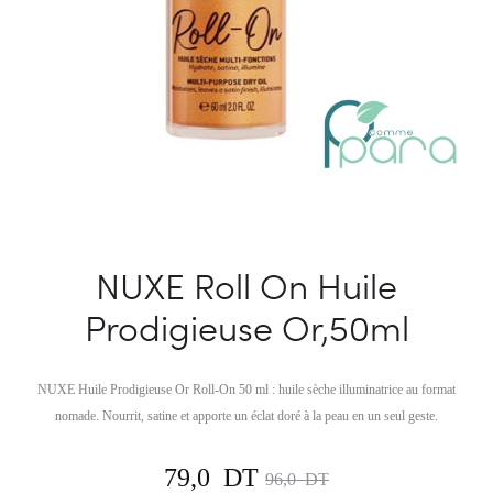
NUXE Roll On Huile
Prodigieuse Or,50ml
NUXE Huile Prodigieuse Or Roll-On 50 ml : huile sèche illuminatrice au format
nomade. Nourrit, satine et apporte un éclat doré à la peau en un seul geste.
Le
Le
79,0
DT
96,0
DT