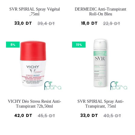
SVR SPIRIAL Spray Végétal
DERMEDIC Anti-Transpirant
,75ml
Roll-On Bleu
Le
Le
Le
Le
33,0
DT
18,0
DT
39,4
DT
22,9
DT
prix
prix
prix
prix
actuel
initial
actuel
initial
8%
19%
est :
était :
est :
était :
33,0
39,4
18,0
22,9
DT.
DT.
DT.
DT.
VICHY Déo Stress Resist Anti-
SVR SPIRIAL Spray Anti-
Transpirant 72h,50ml
Transpirant, 75ml
Le
Le
Le
Le
42,0
DT
33,0
DT
45,5
DT
40,5
DT
prix
prix
prix
prix
actuel
initial
actuel
initial