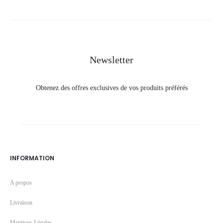
est :
était :
est :
était :
42,0
45,5
33,0
40,5
DT.
DT.
DT.
DT.
Newsletter
Obtenez des offres exclusives de vos produits préférés
INFORMATION
A propos
Livraison
Mentions Légales