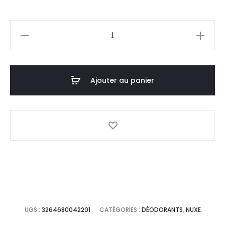
prix
prix
quantité
actuel
initial
de
NUXE
est :
était :
Roll
Ajouter au panier
79,0
96,0
On
Huile
DT.
DT.
Prodigieuse
Or,50ml
UGS :
3264680042201
CATÉGORIES :
DÉODORANTS
,
NUXE