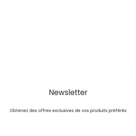
prix
prix
prix
actuel
initial
actuel
i
est :
était :
est :
é
62,0
77,7
53,3
DT.
DT.
DT.
Newsletter
Obtenez des offres exclusives de vos produits préférés