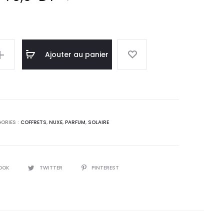
x
prix
l
initial
Ajouter au panier
 :
était :
0
87,7
.
DT.
ORIES :
COFFRETS
,
NUXE
,
PARFUM
,
SOLAIRE
OOK
TWITTER
PINTEREST