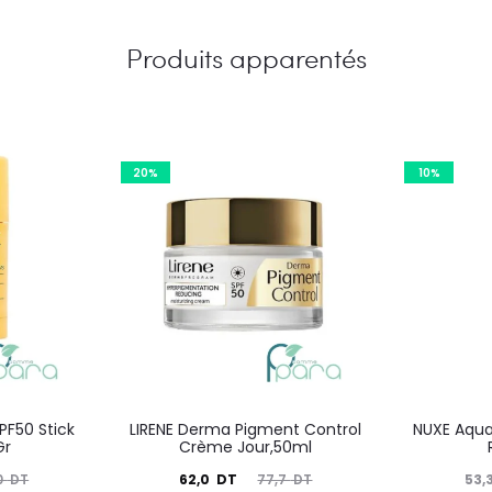
Produits apparentés
20%
10%
PF50 Stick
LIRENE Derma Pigment Control
NUXE Aqua
Gr
Crème Jour,50ml
Le
Le
Le
62,0
DT
53,
0
DT
77,7
DT