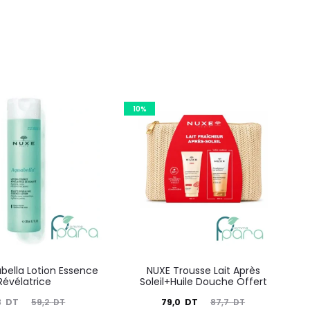
10%
bella Lotion Essence
NUXE Trousse Lait Après
Révélatrice
Soleil+Huile Douche Offert
Le
Le
Le
3
DT
79,0
DT
59,2
DT
87,7
DT