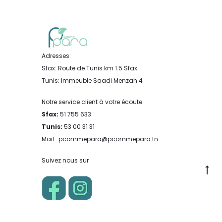
Adresses:
Sfax: Route de Tunis km 1.5 Sfax
Tunis: Immeuble Saadi Menzah 4
Notre service client à votre écoute
Sfax:
51 755 633
Tunis:
53 00 31 31
Mail : pcommepara@pcommepara.tn
Suivez nous sur
Go
to
to