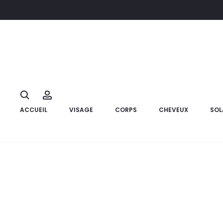
Accueil
Solaire
NUXE Trousse Sun Fluide+Huile Florale Offert
10%
Search
Account
ACCUEIL
VISAGE
CORPS
CHEVEUX
SOL