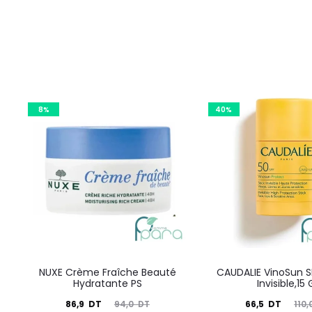
8%
40%
NUXE Crème Fraîche Beauté
CAUDALIE VinoSun S
Hydratante PS
Invisible,15 
Le
Le
Le
Le
86,9
DT
66,5
DT
94,0
DT
110,