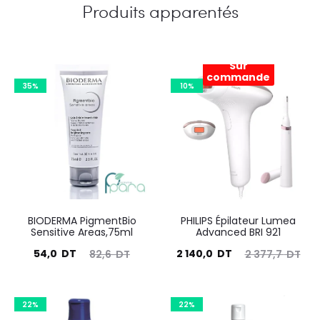
Produits apparentés
Sur
commande
35%
10%
BIODERMA PigmentBio
PHILIPS Épilateur Lumea
Sensitive Areas,75ml
Advanced BRI 921
Le
Le
Le
Le
54,0
DT
2 140,0
DT
82,6
DT
2 377,7
DT
prix
prix
prix
prix
actuel
initial
actuel
initial
22%
22%
est :
était :
est :
était :