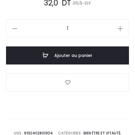
Le
Le
32,0
DT
35,5
DT
prix
prix
quantité
actuel
initial
de
OPALIA
est :
était :
RECORDATI
Ajouter au panier
32,0
35,5
Vita
Plus
DT.
DT.
,60
Gélules
UGS :
6192402801904
CATÉGORIES :
BIEN ÊTRE ET VITALITÉ
,