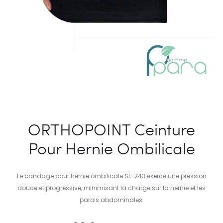
ORTHOPOINT Ceinture
Pour Hernie Ombilicale
Le bandage pour hernie ombilicale SL-243 exerce une pression
douce et progressive, minimisant la charge sur la hernie et les
parois abdominales.