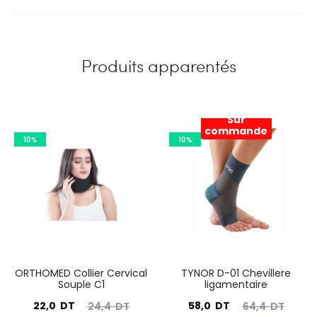
Produits apparentés
Sur
commande
10%
10%
ORTHOMED Collier Cervical
TYNOR D-01 Chevillere
Souple C1
ligamentaire
Le
Le
Le
Le
22,0
DT
58,0
DT
24,4
DT
64,4
DT