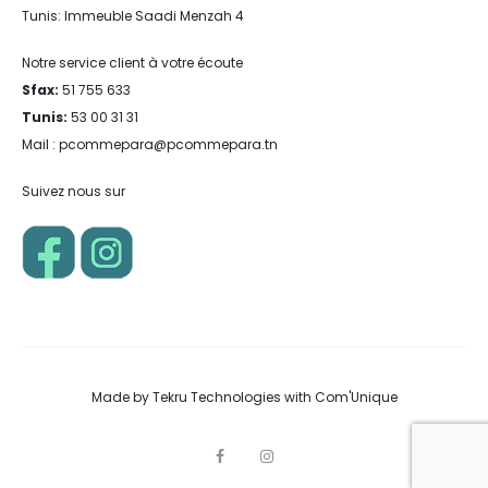
Tunis: Immeuble Saadi Menzah 4
Notre service client à votre écoute
Sfax:
51 755 633
Tunis:
53 00 31 31
Mail : pcommepara@pcommepara.tn
Suivez nous sur
Made by
Tekru Technologies
with
Com'Unique
F
I
a
n
c
s