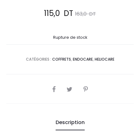
Le
Le
115,0
DT
163,0
DT
prix
prix
Rupture de stock
actuel
initial
est :
était :
CATÉGORIES :
COFFRETS
,
ENDOCARE
,
HELIOCARE
115,0
163,0
DT.
DT.
SHARE
Description