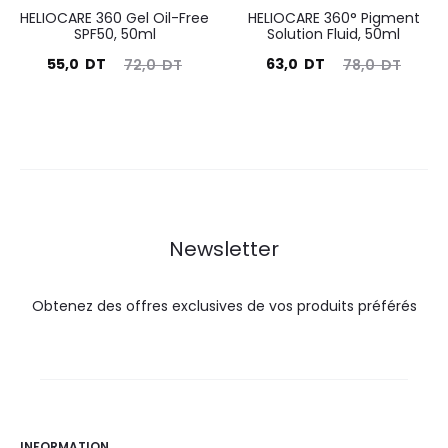
HELIOCARE 360 Gel Oil-Free
HELIOCARE 360° Pigment
SPF50, 50ml
Solution Fluid, 50ml
Le
Le
Le
Le
55,0
DT
63,0
DT
72,0
DT
78,0
DT
prix
prix
prix
prix
actuel
initial
actuel
initial
est :
était :
est :
était :
55,0
72,0
63,0
78,0
DT.
DT.
DT.
DT.
Newsletter
Obtenez des offres exclusives de vos produits préférés
INFORMATION