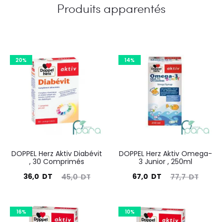
Produits apparentés
20%
14%
DOPPEL Herz Aktiv Diabévit
DOPPEL Herz Aktiv Omega-
, 30 Comprimés
3 Junior , 250ml
Le
Le
Le
Le
36,0
DT
67,0
DT
45,0
DT
77,7
DT
prix
prix
prix
prix
actuel
initial
actuel
initial
16%
10%
est :
était :
est :
était :