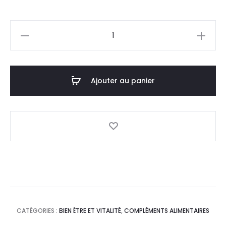
prix
prix
quantité
actuel
initial
de
PECTAMOL
est :
était :
Eucalyptus
Ajouter au panier
5,0
7,0
Menthe
Light,30
DT.
DT.
Gr
CATÉGORIES :
BIEN ÊTRE ET VITALITÉ
,
COMPLÉMENTS ALIMENTAIRES