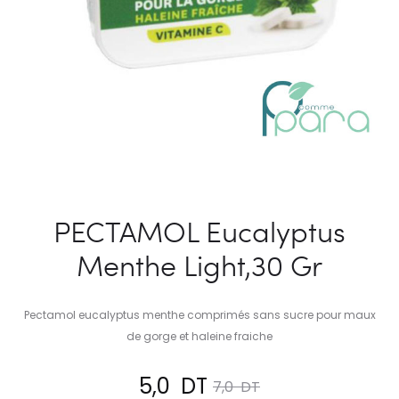
PECTAMOL Eucalyptus
Menthe Light,30 Gr
Pectamol eucalyptus menthe comprimés sans sucre pour maux
de gorge et haleine fraiche
Le
Le
5,0
DT
7,0
DT