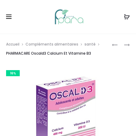
Livraison gratuite à partir de
120dt
d'achat
Prod
ACM
VITABIOT
Accueil
Compléments alimentaires
santè
SEBIONEX
PACK
navig
PHARMACARE Oscald3 Calcium Et Vitamine B3
PAIN
3PERFECT
DERMATO
+
16%
PURIFIAN
BROSSE
GRATUIT