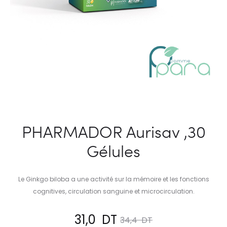
PHARMADOR Aurisav ,30
Gélules
Le Ginkgo biloba a une activité sur la mémoire et les fonctions
cognitives, circulation sanguine et microcirculation.
Le
Le
31,0
DT
34,4
DT