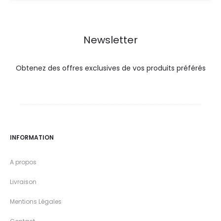
49,0
55,0
42,9
44,5
DT.
DT.
DT.
DT.
Newsletter
Obtenez des offres exclusives de vos produits préférés
INFORMATION
A propos
Livraison
Mentions Légales