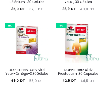
Sélénium , 30 Gélules
Yeux , 30 Gélules
Le
Le
Le
Le
35,0
DT
36,9
DT
37,3
DT
40,0
DT
prix
prix
prix
prix
actuel
initial
actuel
initial
11%
4%
est :
était :
est :
était :
35,0
37,3
36,9
40,0
DT.
DT.
DT.
DT.
DOPPEL Herz Aktiv Vital
DOPPEL Herz Aktiv
Yeux+Oméga-3,30Gélules
Prostacalm ,30 Capsules
Le
Le
Le
Le
49,0
DT
42,9
DT
55,0
DT
44,5
DT
prix
prix
prix
prix
actuel
initial
actuel
initial
est :
était :
est :
était :