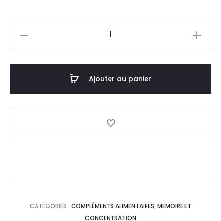
prix
prix
quantité
actuel
initial
de
PHARMADOR
est :
était :
Aurisav
Ajouter au panier
31,0
34,4
,30
Gélules
DT.
DT.
CATÉGORIES :
COMPLÉMENTS ALIMENTAIRES
,
MEMOIRE ET
CONCENTRATION