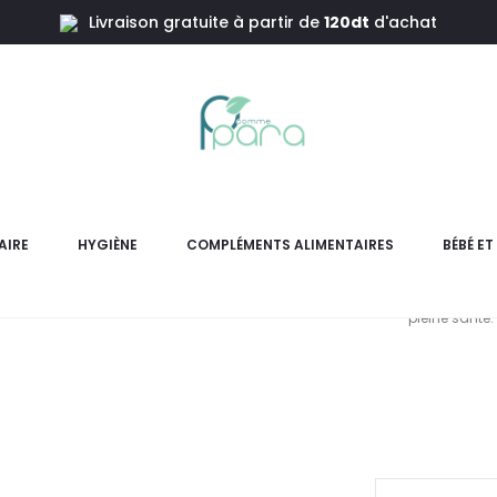
Livraison gratuite à partir de
120dt
d'achat
gles
PHARMAVERA HairCaps Biotine ,30 Capsules
PHARMAVER
AIRE
HYGIÈNE
COMPLÉMENTS ALIMENTAIRES
BÉBÉ E
Pharmavera HairCaps Biotine
pleine santé. 
L
pr