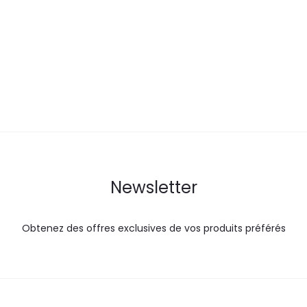
actuel
initial
actuel
i
est :
était :
est :
é
73,4
81,5
39,9
DT.
DT.
DT.
Newsletter
Obtenez des offres exclusives de vos produits préférés