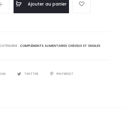
l
initial
Ajouter au panier
 :
était :
0
32,2
T.
DT.
CATÉGORIE :
COMPLÉMENTS ALIMENTAIRES CHEVEUX ET ONGLES
OOK
TWITTER
PINTEREST