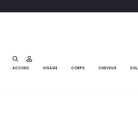
Accueil
Cheveux
Compléments alimentaires cheveux et on
22%
Search
Account
ACCUEIL
VISAGE
CORPS
CHEVEUX
SOL