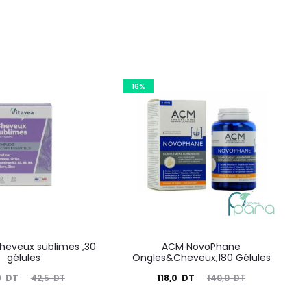
16%
heveux sublimes ,30
ACM NovoPhane
gélules
Ongles&Cheveux,180 Gélules
Le
Le
Le
9
DT
118,0
DT
42,5
DT
140,0
DT
prix
prix
prix