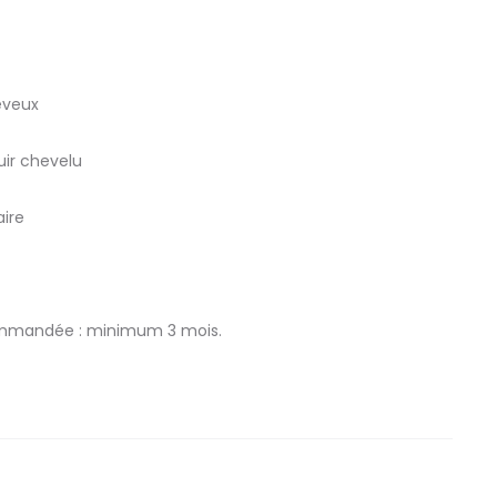
heveux
uir chevelu
aire
ecommandée : minimum 3 mois.