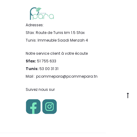
Adresses:
Sfax: Route de Tunis km 1.5 Sfax
Tunis: Immeuble Saadi Menzah 4
Notre service client à votre écoute
Sfax:
51 755 633
Tunis:
53 00 31 31
Mail : pcommepara@pcommepara.tn
Suivez nous sur
Go
to
to