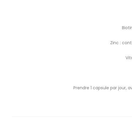
Bioti
Zinc : con
Vit
Prendre 1 capsule par jour,